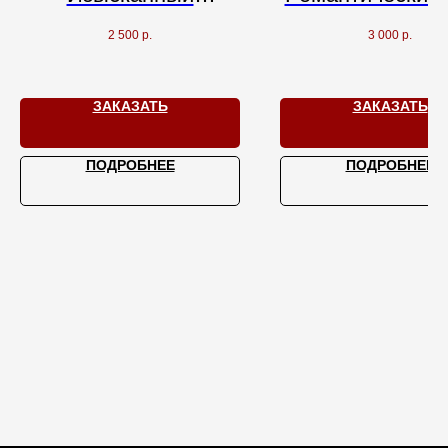
интерьер.
в ресторане "С
2 500
р.
3 000
р.
Европейская кухня.
Свои напитки.
ЗАКАЗАТЬ
ЗАКАЗАТЬ
Бронируйте!
ПОДРОБНЕЕ
ПОДРОБНЕЕ