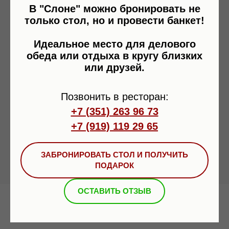
В "Слоне" можно бронировать не
только стол, но и провести банкет!
День рождения в ресторане
Идеальное место для делового
обеда или отдыха в кругу близких
Преимущества празднования дня рождения в
или друзей.
ресторане, советы по выбору заведения, о
специальных предложениях ресторана «Слон»
Позвонить в ресторан:
в Челябинске.
+7 (351) 263
96 73
07.04.2025
УСЛУГИ РЕСТОРАНА
+7 (919) 119 29
65
ЗАБРОНИРОВАТЬ СТОЛ И ПОЛУЧИТЬ
ПОДАРОК
ОСТАВИТЬ ОТЗЫВ