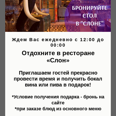
Ресторан «Слон» в Челябинске:
полный обзор услуг и
возможностей
Ресторан «Слон» — это идеальное
пространство для проведения различных
Ждем Вас ежедневно с 12:00 до
мероприятий.
00:00
Отдохните в ресторане
14.04.2025
УСЛУГИ РЕСТОРАНА
«Слон»
Приглашаем гостей прекрасно
провести время и получить бокал
вина или пива в подарок!
*Условие получения подарка - бронь на
сайте
*при заказе блюд из основного меню