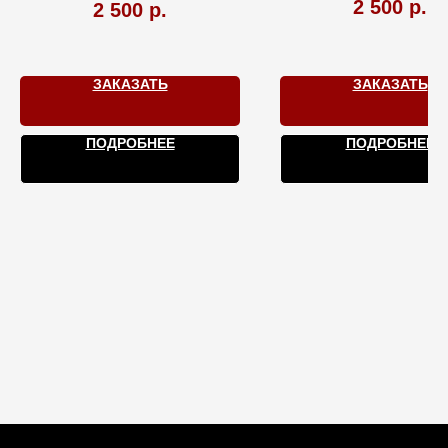
банкетов.
2 500
р.
2 500
р.
Европейская ку
Изысканный
Свои напитк
интерьер.
ЗАКАЗАТЬ
ЗАКАЗАТЬ
Бронируйте
Европейская кухня.
ПОДРОБНЕЕ
ПОДРОБНЕЕ
Свои напитки.