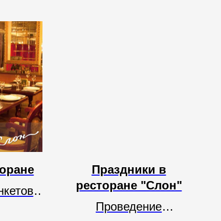
торане
Праздники в
ресторане "Слон"
нкетов.
Проведение
терьер.