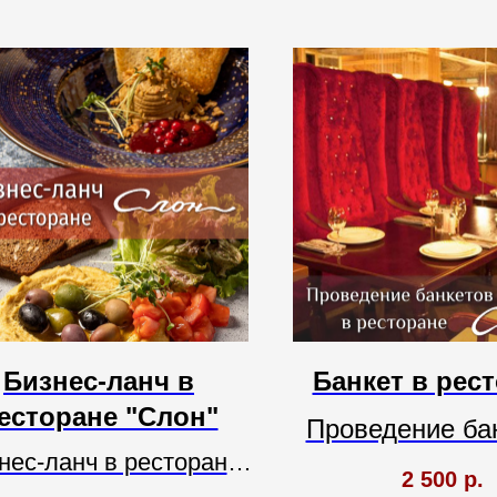
Бизнес-ланч в
Банкет в рес
есторане "Слон"
Проведение ба
нес-ланч в ресторане
Изысканный ин
2 500
р.