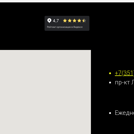
Наши к
+7(351
пр-кт 
Ежедне