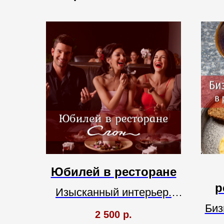
Юбилей в ресторане
р
Изысканный интерьер.
Биз
Европейская кухня. Свои
2 500
р.