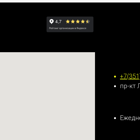
Наши к
+7(351
пр-кт 
Ежедне