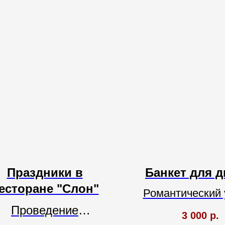
Праздники в
Банкет для д
есторане "Слон"
Романтический 
Проведение
ресторане "С
3 000
р.