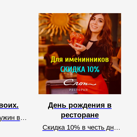
воих.
День рождения в
ресторане
ужин в
Скидка 10% в честь дня
лон"