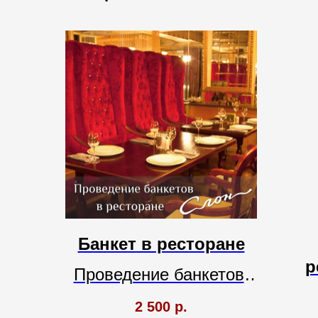
Банкет в ресторане
р
Проведение банкетов.
Изысканный интерьер.
2 500
р.