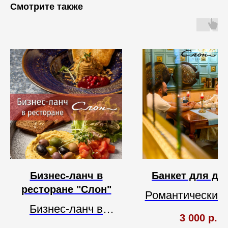
Смотрите также
Бизнес-ланч в
Банкет для дв
ресторане "Слон"
Романтический
Бизнес-ланч в
в ресторане "С
3 000
р.
ресторане "Слон"