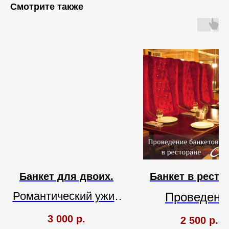
Смотрите также
Банкет для двоих.
Банкет в ресто
Романтический ужин
Проведени
в ресторане "Слон"
банкетов.
3 000
р.
2 500
р.