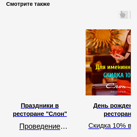
Смотрите также
Праздники в
День рождени
ресторане "Слон"
ресторане
Скидка 10% в ч
Проведение
дня рождения. 