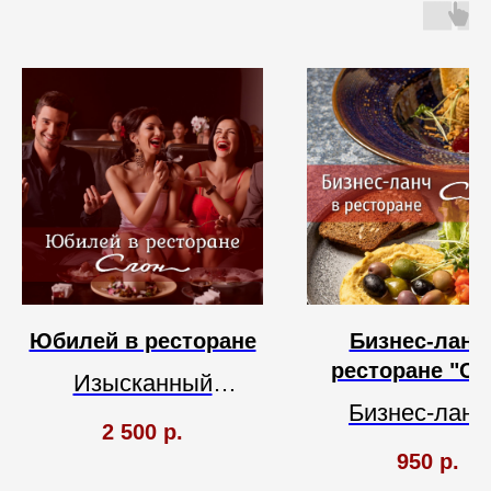
Юбилей в ресторане
Бизнес-ланч
ресторане "Сл
Изысканный
Бизнес-ланч
интерьер.
2 500
р.
ресторане "Сл
Европейская кухня.
950
р.