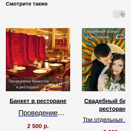
Смотрите также
Банкет в ресторане
Свадебный банк
ресторане
Проведение
Три отдельных за
банкетов.
2 500
р.
20/30/45 челов