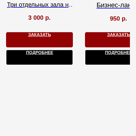
Три отдельных зала на
Бизнес-ланч
20/30/45 человек.
ресторане "Сл
3 000
р.
950
р.
Изысканный интерьер.
Европейская кухня.
ЗАКАЗАТЬ
ЗАКАЗАТЬ
Свои напитки.
ПОДРОБНЕЕ
ПОДРОБНЕЕ