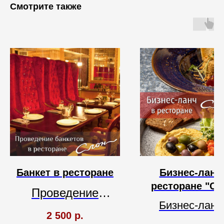
Смотрите также
Банкет в ресторане
Бизнес-ланч
ресторане "Сл
Проведение
Бизнес-ланч
банкетов.
2 500
р.
ресторане "Сл